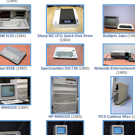
(1984)
IBM 5155
(1984)
Sharp MZ-1F11 Quick Disk Drive
Baltijets Juku
(198
(1984)
tari 65XE
(1985)
Spectravideo SVI-738
(1985)
Nintendo Entertainmen
(1985)
 9000/320
(1985)
HP 9000/320
(1985)
PCS Cadmus 96xx
(1