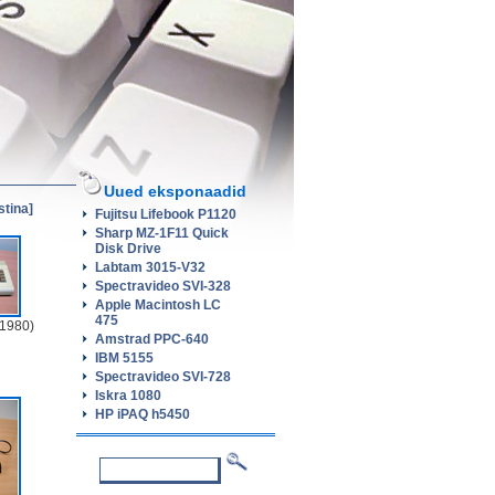
Uued eksponaadid
stina]
Fujitsu Lifebook P1120
Sharp MZ-1F11 Quick
Disk Drive
Labtam 3015-V32
Spectravideo SVI-328
Apple Macintosh LC
475
1980)
Amstrad PPC-640
IBM 5155
Spectravideo SVI-728
Iskra 1080
HP iPAQ h5450