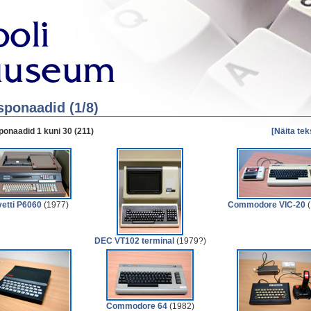
sponaadid (1/8)
onaadid 1 kuni 30 (211)
[Näita tek
vetti P6060
(1977)
Commodore VIC-20
(
DEC VT102 terminal
(1979?)
Commodore 64
(1982)