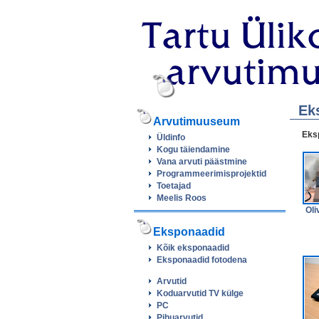
Ek
Arvutimuuseum
Eksp
Üldinfo
Kogu täiendamine
Vana arvuti päästmine
Programmeerimisprojektid
Toetajad
Meelis Roos
Oli
Eksponaadid
Kõik eksponaadid
Eksponaadid fotodena
Arvutid
Koduarvutid TV külge
PC
Pihuarvutid