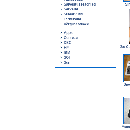
Salvestusseadmed
Sin
Serverid
Sülearvutid
Terminalid
Võrguseadmed
Apple
Compaq
DEC
Jet C
HP
IBM
SGI
Sun
Spe
Yama