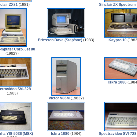
clair ZX81
(1981)
Sinclair ZX Spectrum
Ericsson Dava (Step/one)
(1983)
Kaypro 10
(1983
omputer Corp. Jet 80
(1982?)
Iskra 1080
(1984
ctravideo SVI-328
(1983)
Victor V86M
(1983?)
ha YIS-503II (MSX)
Iskra 1080
(1984)
Spectravideo SVI-728