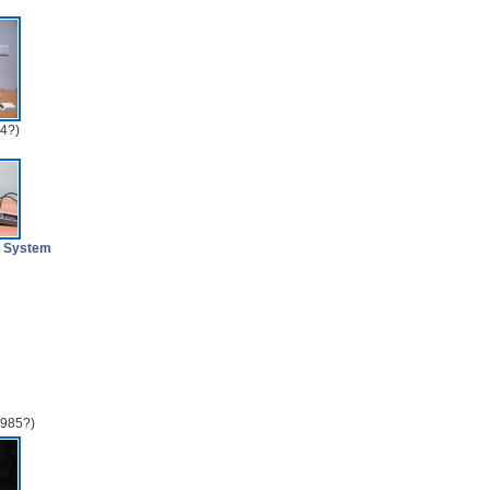
4?)
t System
985?)